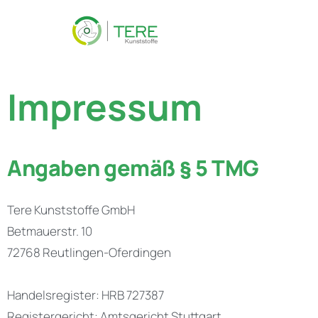
Zum
Inhalt
springen
Impressum
Angaben gemäß § 5 TMG
Tere Kunststoffe GmbH
Betmauerstr. 10
72768 Reutlingen-Oferdingen
Handelsregister: HRB 727387
Registergericht: Amtsgericht Stuttgart