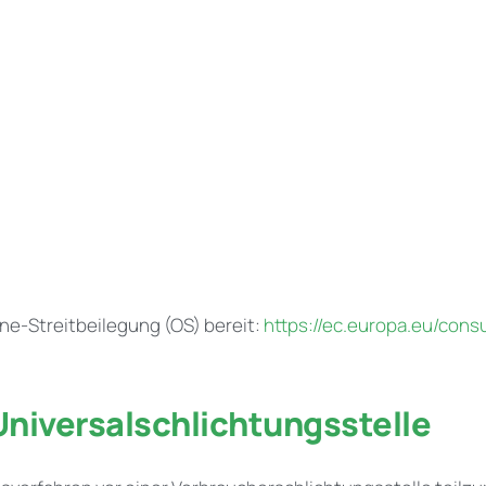
ine-Streitbeilegung (OS) bereit:
https://ec.europa.eu/cons
niversal­schlichtungs­stelle