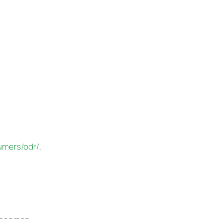
umers/odr/
.